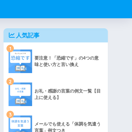
人気記事
1
要注意！「恐縮です」の4つの意
味と使い方と言い換え
2
お礼・感謝の言葉の例文一覧【目
上に使える】
3
メールでも使える「体調を気遣う
言葉」例文つき