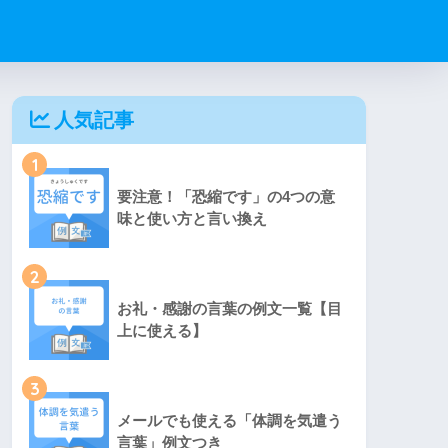
人気記事
1
要注意！「恐縮です」の4つの意
味と使い方と言い換え
2
お礼・感謝の言葉の例文一覧【目
上に使える】
3
メールでも使える「体調を気遣う
言葉」例文つき