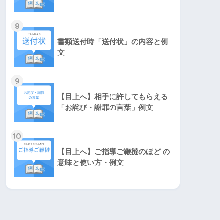
8
書類送付時「送付状」の内容と例
文
9
【目上へ】相手に許してもらえる
「お詫び・謝罪の言葉」例文
10
【目上へ】ご指導ご鞭撻のほど の
意味と使い方・例文