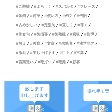
ご鞭撻
よろしく
スパルタ
フレーズ
体罰
何卒
使い方
例文
倍旧
古めかしい
定型句
宜しく
導く
常套句
御指導
御鞭撻
意味
指導
教え
教育
文章
未熟者
浅学非才
激励
申し上げます
目上
言葉
言葉遣い
鞭打つ
鞭撻
顧客