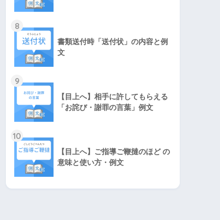
8
書類送付時「送付状」の内容と例
文
9
【目上へ】相手に許してもらえる
「お詫び・謝罪の言葉」例文
10
【目上へ】ご指導ご鞭撻のほど の
意味と使い方・例文