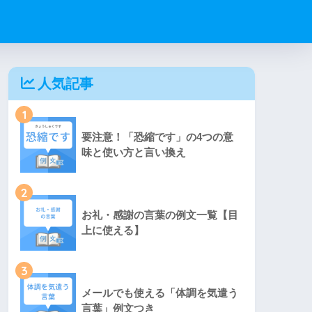
人気記事
1
要注意！「恐縮です」の4つの意
味と使い方と言い換え
2
お礼・感謝の言葉の例文一覧【目
上に使える】
3
メールでも使える「体調を気遣う
言葉」例文つき