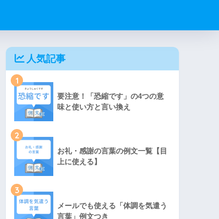
人気記事
1
要注意！「恐縮です」の4つの意
味と使い方と言い換え
2
お礼・感謝の言葉の例文一覧【目
上に使える】
3
メールでも使える「体調を気遣う
言葉」例文つき