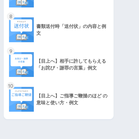
8
書類送付時「送付状」の内容と例
文
9
【目上へ】相手に許してもらえる
「お詫び・謝罪の言葉」例文
10
【目上へ】ご指導ご鞭撻のほど の
意味と使い方・例文