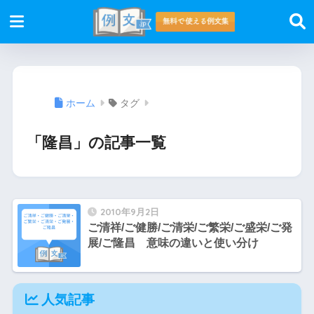
ホーム
タグ
「隆昌」の記事一覧
2010年9月2日
ご清祥/ご健勝/ご清栄/ご繁栄/ご盛栄/ご発
展/ご隆昌 意味の違いと使い分け
人気記事