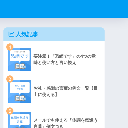
人気記事
1
要注意！「恐縮です」の4つの意
味と使い方と言い換え
2
お礼・感謝の言葉の例文一覧【目
上に使える】
3
メールでも使える「体調を気遣う
言葉」例文つき