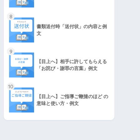
8
書類送付時「送付状」の内容と例
文
9
【目上へ】相手に許してもらえる
「お詫び・謝罪の言葉」例文
10
【目上へ】ご指導ご鞭撻のほど の
意味と使い方・例文