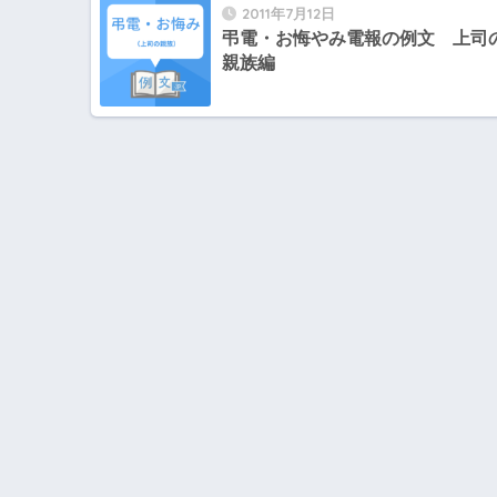
2011年7月12日
弔電・お悔やみ電報の例文 上司
親族編