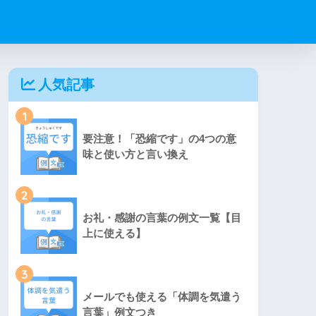
人気記事
1
要注意！「恐縮です」の4つの意
味と使い方と言い換え
2
お礼・感謝の言葉の例文一覧【目
上に使える】
3
メールでも使える「体調を気遣う
言葉」例文つき