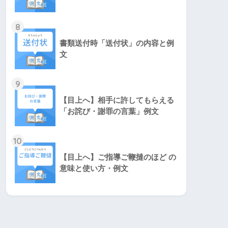
8
書類送付時「送付状」の内容と例
文
9
【目上へ】相手に許してもらえる
「お詫び・謝罪の言葉」例文
10
【目上へ】ご指導ご鞭撻のほど の
意味と使い方・例文