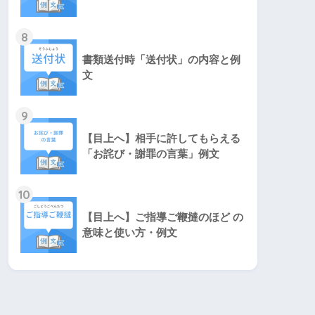
8
書類送付時「送付状」の内容と例
文
9
【目上へ】相手に許してもらえる
「お詫び・謝罪の言葉」例文
10
【目上へ】ご指導ご鞭撻のほど の
意味と使い方・例文