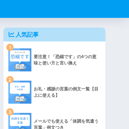
人気記事
1
要注意！「恐縮です」の4つの意
味と使い方と言い換え
2
お礼・感謝の言葉の例文一覧【目
上に使える】
3
メールでも使える「体調を気遣う
言葉」例文つき