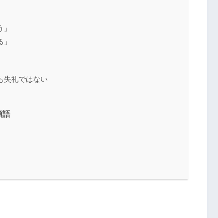
う」
る」
も失礼ではない
類語