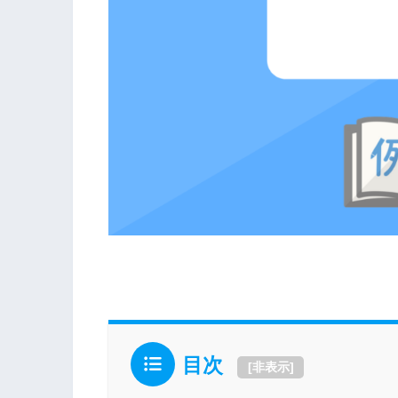
目次
[
非表示
]