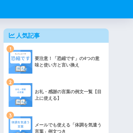
人気記事
1
要注意！「恐縮です」の4つの意
味と使い方と言い換え
2
お礼・感謝の言葉の例文一覧【目
上に使える】
3
メールでも使える「体調を気遣う
言葉」例文つき