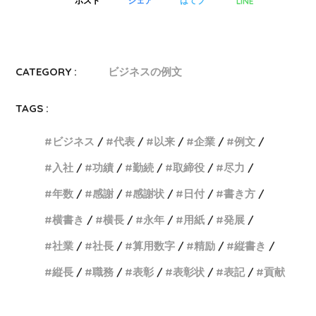
LINE
ポスト
シェア
はてブ
CATEGORY :
ビジネスの例文
TAGS :
ビジネス
代表
以来
企業
例文
入社
功績
勤続
取締役
尽力
年数
感謝
感謝状
日付
書き方
横書き
横長
永年
用紙
発展
社業
社長
算用数字
精励
縦書き
縦長
職務
表彰
表彰状
表記
貢献