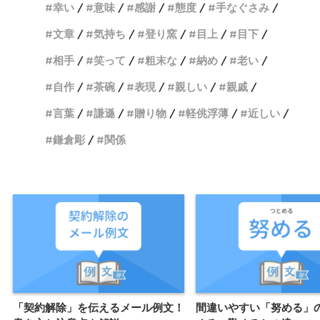
幸い
意味
感謝
態度
手なぐさみ
文章
気持ち
登り窯
目上
目下
相手
笑って
粗末な
納め
老い
自作
茶碗
表現
親しい
親戚
言葉
謙遜
贈り物
軽佻浮薄
近しい
鎌倉彫
関係
「契約解除」を伝えるメール例文！
間違いやすい「努める」